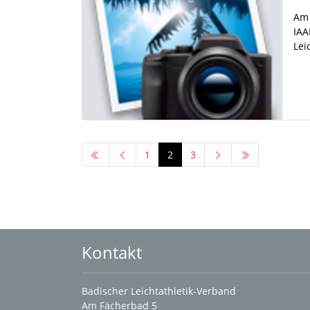
Am 
IAA
Lei
1
2
3
Kontakt
Badischer Leichtathletik-Verband
Am Fächerbad 5