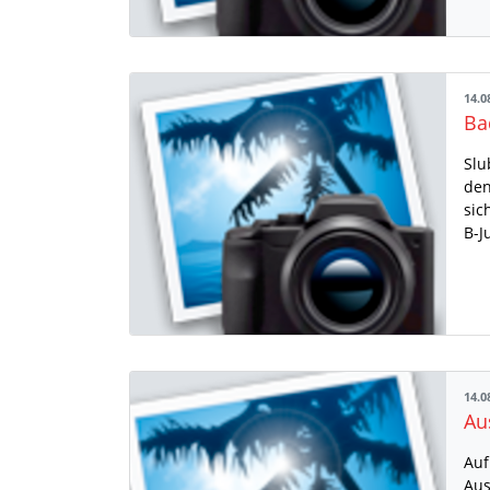
14.0
Slu
den
sic
B-J
14.0
Au
Auf
Aus