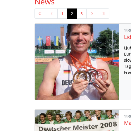
News
1
2
3
14.0
Lju
Eur
slo
Tag
Fre
14.0