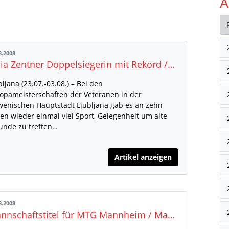
A
8.2008
Lidia Zentner Doppelsiegerin mit Rekord /<br>Andreas Schulze sammelt fünf Medaillen
bljana (23.07.-03.08.) – Bei den
opameisterschaften der Veteranen in der
wenischen Hauptstadt Ljubljana gab es an zehn
en wieder einmal viel Sport, Gelegenheit um alte
unde zu treffen…
Artikel anzeigen
8.2008
Mannschaftstitel für MTG Mannheim / Manuel Burkart gewinnt Block Lauf