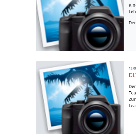
Kin
Leh
Der
13.0
Der
Tea
Zür
Lea