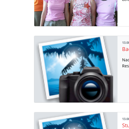
13.0
Nac
Res
13.0