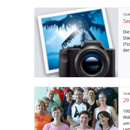
13.0
Se
Die
Stä
(Ts
der
13.0
29
100
Wal
um 
Lei