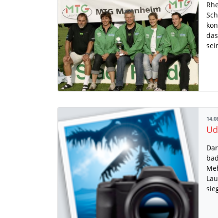
Rhe
Sch
kon
das
sei
14.0
Ud
Dar
bad
Meh
Lau
sie