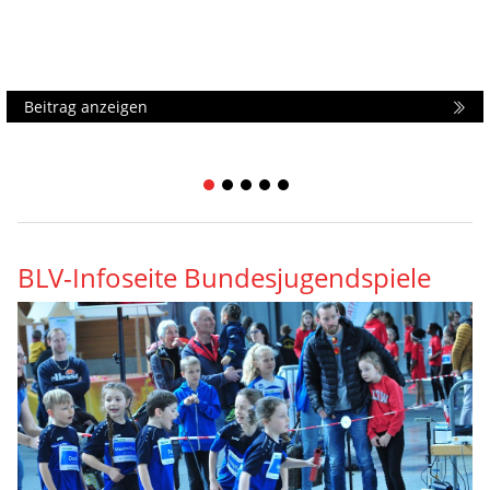
Beitrag anzeigen
1
2
3
4
5
BLV-Infoseite Bundesjugendspiele