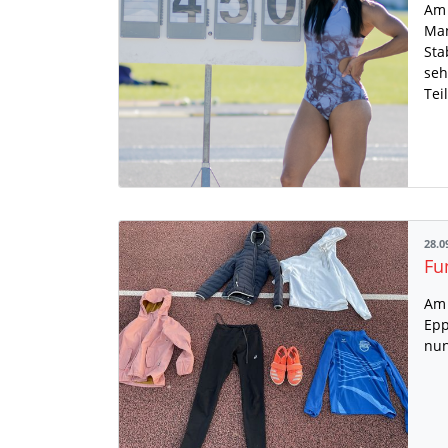
Am 
Man
Sta
seh
Tei
28.0
Am 
Epp
nun