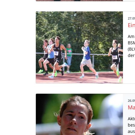
27.0
Ei
Am 
BSM
(BL
der
26.0
Ma
Akt
bes
aus