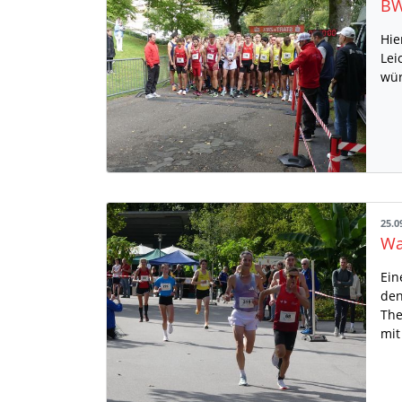
BW
Hie
Lei
wür
25.0
Ein
den
The
mit