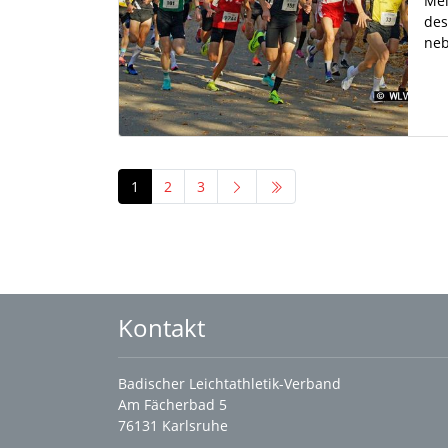
Mei
des
neb
1
2
3
Kontakt
Badischer Leichtathletik-Verband
Am Fächerbad 5
76131 Karlsruhe