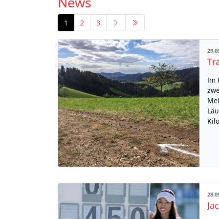
News
1
2
3
29.0
Im 
zwe
Mei
Läu
Kil
28.0
Ja