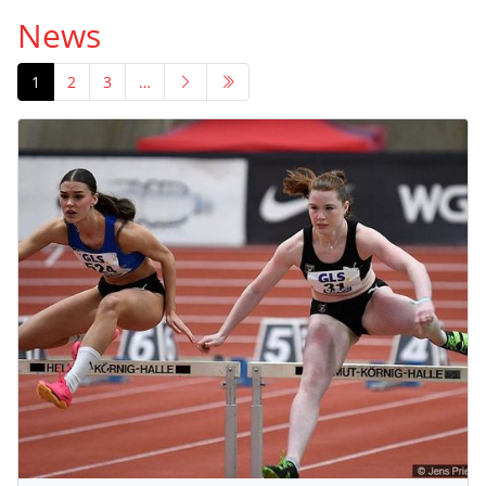
News
1
2
3
…