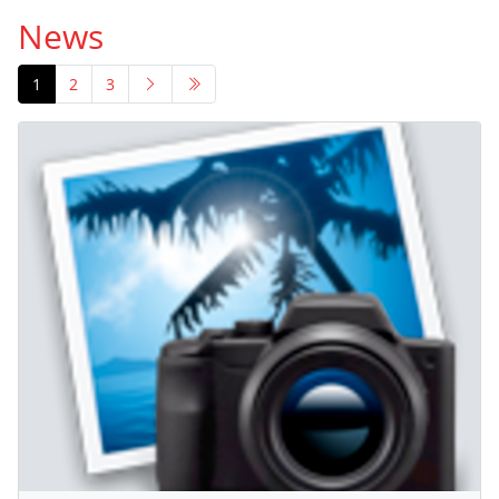
News
1
2
3