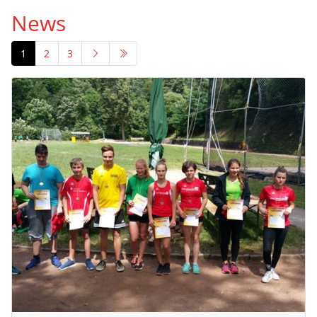
News
1
2
3