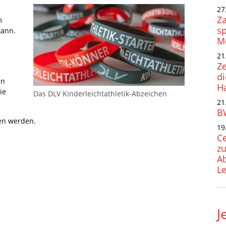
27
Za
m
s
kann.
Me
21
Ze
di
en
H
ie
Das DLV Kinderleichtathletik-Abzeichen
21
B
en werden.
19
Ce
zu
A
Le
J