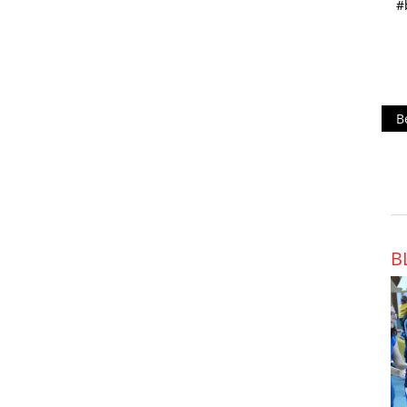
sich unser Team zwischenzeitlich bis auf Rang 3
#
vor. Am Ende mussten wir jedoch die
Überlegenheit der Lombardei, Bayerns und des
Veneto anerkennen. In der…
Beitrag anzeigen
B
B