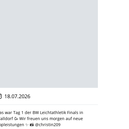
18.07.2026
16.0
as war Tag 1 der BW Leichtathletik Finals in
🎓 Bildu
alldorf 🥳 Wir freuen uns morgen auf neue
sammeln,
opleistungen ✨️ 📸 @christin209
Praxiser