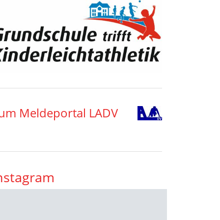
um Meldeportal LADV
nstagram