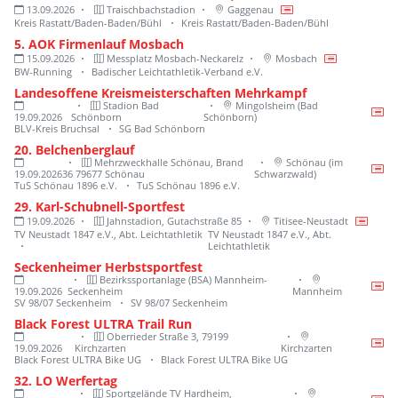
13.09.2026
Traischbachstadion
Gaggenau
Kreis Rastatt/Baden-Baden/Bühl
Kreis Rastatt/Baden-Baden/Bühl
5. AOK Firmenlauf Mosbach
15.09.2026
Messplatz Mosbach-Neckarelz
Mosbach
BW-Running
Badischer Leichtathletik-Verband e.V.
Landesoffene Kreismeisterschaften Mehrkampf
Stadion Bad
Mingolsheim (Bad
19.09.2026
Schönborn
Schönborn)
BLV-Kreis Bruchsal
SG Bad Schönborn
20. Belchenberglauf
Mehrzweckhalle Schönau, Brand
Schönau (im
19.09.2026
36 79677 Schönau
Schwarzwald)
TuS Schönau 1896 e.V.
TuS Schönau 1896 e.V.
29. Karl-Schubnell-Sportfest
19.09.2026
Jahnstadion, Gutachstraße 85
Titisee-Neustadt
TV Neustadt 1847 e.V., Abt. Leichtathletik
TV Neustadt 1847 e.V., Abt.
Leichtathletik
Seckenheimer Herbstsportfest
Bezirkssportanlage (BSA) Mannheim-
19.09.2026
Seckenheim
Mannheim
SV 98/07 Seckenheim
SV 98/07 Seckenheim
Black Forest ULTRA Trail Run
Oberrieder Straße 3, 79199
19.09.2026
Kirchzarten
Kirchzarten
Black Forest ULTRA Bike UG
Black Forest ULTRA Bike UG
32. LO Werfertag
Sportgelände TV Hardheim,