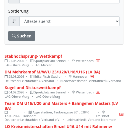
Sortierung
Suchen
Stabhochsprung- Wettkampf
21.08.2026
Sportplatz am Sennel
Weisenbach
LAG Obere Murg
Adi Marxer
DM Mehrkampf M/W/U 23/U20/U18/U16 (LV BA)
28.08.2026
Erika-Fisch-Stadion
Hannover
Deutscher Leichtathletik-Verband
Niedersächsischer Leichtathletik-Verband
Kugel und Diskuswettkampf
04.09.2026
Sportplatz am Sennel
Weisenbach
LAG Obere Murg
LAG Obere Murg
Team DM U16/U20 und Masters + Bahngehen Masters (LV
BA)
Aggerstadion, Taubengasse 201, 53840
12.09.2026
Troisdorf
Troisdorf
Deutscher Leichtathletik-Verband e.V.
Leichtathletik-Verband Nordrhein
LO Kreismeisterschaften Einzel U16,U14 mit Rahmenw