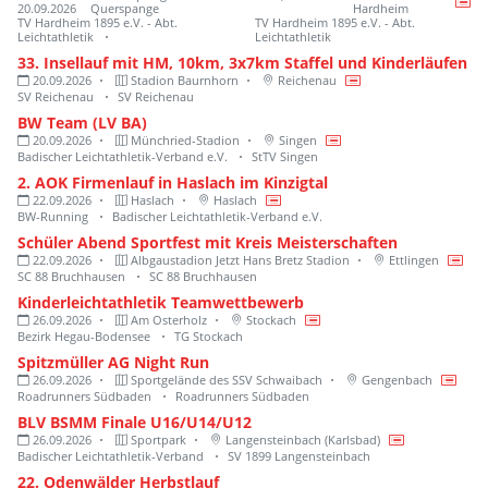
20.09.2026
Querspange
Hardheim
TV Hardheim 1895 e.V. - Abt.
TV Hardheim 1895 e.V. - Abt.
Leichtathletik
Leichtathletik
33. Insellauf mit HM, 10km, 3x7km Staffel und Kinderläufen
20.09.2026
Stadion Baurnhorn
Reichenau
SV Reichenau
SV Reichenau
BW Team (LV BA)
20.09.2026
Münchried-Stadion
Singen
Badischer Leichtathletik-Verband e.V.
StTV Singen
2. AOK Firmenlauf in Haslach im Kinzigtal
22.09.2026
Haslach
Haslach
BW-Running
Badischer Leichtathletik-Verband e.V.
Schüler Abend Sportfest mit Kreis Meisterschaften
22.09.2026
Albgaustadion Jetzt Hans Bretz Stadion
Ettlingen
SC 88 Bruchhausen
SC 88 Bruchhausen
Kinderleichtathletik Teamwettbewerb
26.09.2026
Am Osterholz
Stockach
Bezirk Hegau-Bodensee
TG Stockach
Spitzmüller AG Night Run
26.09.2026
Sportgelände des SSV Schwaibach
Gengenbach
Roadrunners Südbaden
Roadrunners Südbaden
BLV BSMM Finale U16/U14/U12
26.09.2026
Sportpark
Langensteinbach (Karlsbad)
Badischer Leichtathletik-Verband
SV 1899 Langensteinbach
22. Odenwälder Herbstlauf