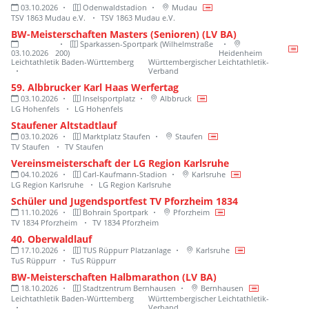
03.10.2026
Odenwaldstadion
Mudau
TSV 1863 Mudau e.V.
TSV 1863 Mudau e.V.
BW-Meisterschaften Masters (Senioren) (LV BA)
Sparkassen-Sportpark (Wilhelmstraße
03.10.2026
200)
Heidenheim
Leichtathletik Baden-Württemberg
Württembergischer Leichtathletik-
Verband
59. Albbrucker Karl Haas Werfertag
03.10.2026
Inselsportplatz
Albbruck
LG Hohenfels
LG Hohenfels
Staufener Altstadtlauf
03.10.2026
Marktplatz Staufen
Staufen
TV Staufen
TV Staufen
Vereinsmeisterschaft der LG Region Karlsruhe
04.10.2026
Carl-Kaufmann-Stadion
Karlsruhe
LG Region Karlsruhe
LG Region Karlsruhe
Schüler und Jugendsportfest TV Pforzheim 1834
11.10.2026
Bohrain Sportpark
Pforzheim
TV 1834 Pforzheim
TV 1834 Pforzheim
40. Oberwaldlauf
17.10.2026
TUS Rüppurr Platzanlage
Karlsruhe
TuS Rüppurr
TuS Rüppurr
BW-Meisterschaften Halbmarathon (LV BA)
18.10.2026
Stadtzentrum Bernhausen
Bernhausen
Leichtathletik Baden-Württemberg
Württembergischer Leichtathletik-
Verband