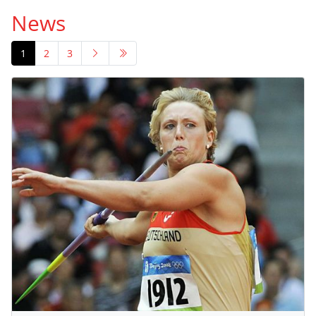
News
1
2
3