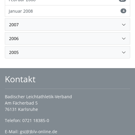
Januar 2008
4
2007
2006
2005
Kontakt
Badischer Leichtathletik-Verband
Am Fächerbad 5
76131 Karlsruhe
Telefon: 0721 18385-0
E-Mail:
gs(@)blv-online.de