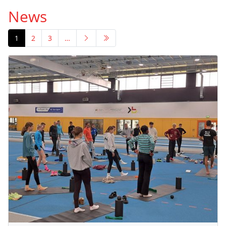
News
1
2
3
…