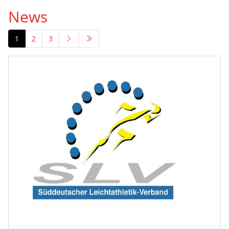
News
1
2
3