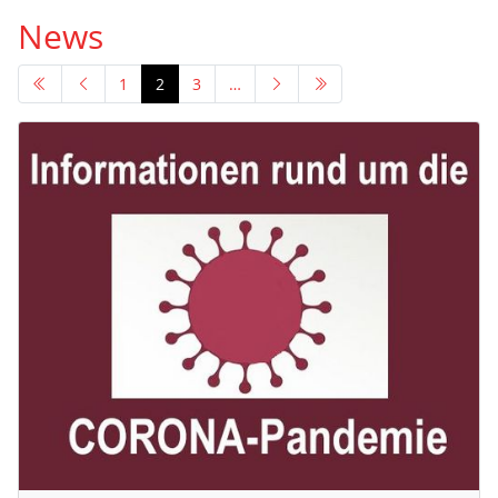
News
1
2
3
…