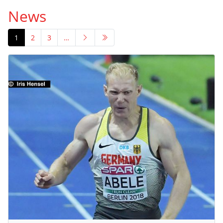
News
1
2
3
…