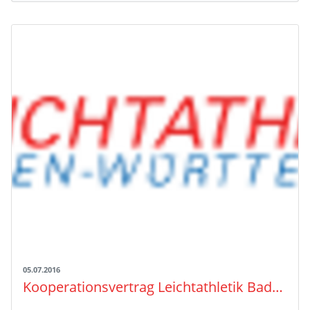
05.07.2016
Kooperationsvertrag Leichtathletik Baden-Württemberg / swiss-athletics verlängert