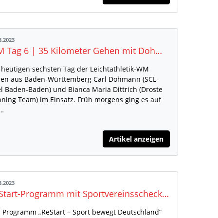
8.2023
WM Tag 6 | 35 Kilometer Gehen mit Dohmann und Dittrich – Ein Rennen das alles zu bieten hatte
heutigen sechsten Tag der Leichtathletik-WM
en aus Baden-Württemberg Carl Dohmann (SCL
l Baden-Baden) und Bianca Maria Dittrich (Droste
ning Team) im Einsatz. Früh morgens ging es auf
e…
Artikel anzeigen
8.2023
ReStart-Programm mit Sportvereinsschecks für Vereine bis 31. Oktober verlängert
 Programm „ReStart – Sport bewegt Deutschland“