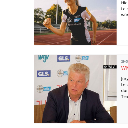
Hie
Lei
wür
29.0
Jür
Lei
dur
Tea