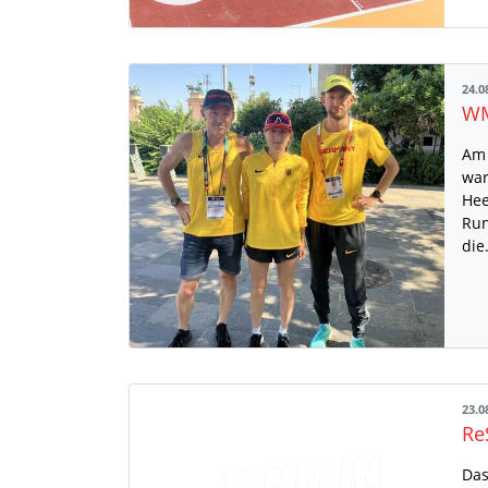
24.0
Am 
war
Hee
Run
di
23.0
Das