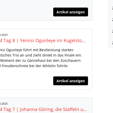
Artikel anzeigen
8.2023
WM Tag 8 | Yemisi Ogunleye im Kugelstoß-Finale bei ihrer ersten WM und Carolina Krafzik in der 4x400 Meter Staffel
isi Ogunleye führt mit Bestleistung starkes
tsches Trio an und zieht direkt in das Finale ein.
 Moment der zu Gänsehaut bei den Zuschauern
 Freudenschreie bei der Athletin führte.
Artikel anzeigen
8.2023
WM Tag 7 | Johanna Göring, die Staffeln und die Zehnkämpfer