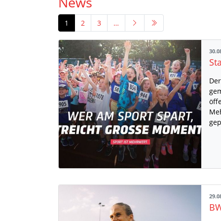
News
1
2
3
…
30.0
St
Der
gem
öff
Meh
gep
29.0
BW