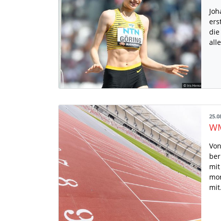
Joh
ers
die
all
25.0
Von
ber
mit
mor
mi