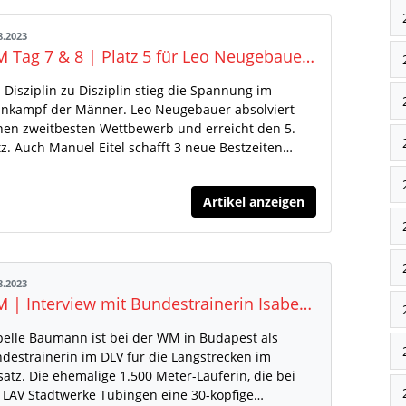
8.2023
WM Tag 7 & 8 | Platz 5 für Leo Neugebauer, Platz 11 für Manuel Eitel - so verlief der Zehnkampf
 Disziplin zu Disziplin stieg die Spannung im
nkampf der Männer. Leo Neugebauer absolviert
nen zweitbesten Wettbewerb und erreicht den 5.
tz. Auch Manuel Eitel schafft 3 neue Bestzeiten…
Artikel anzeigen
8.2023
WM | Interview mit Bundestrainerin Isabelle Baumann
belle Baumann ist bei der WM in Budapest als
destrainerin im DLV für die Langstrecken im
satz. Die ehemalige 1.500 Meter-Läuferin, die bei
 LAV Stadtwerke Tübingen eine 30-köpfige…