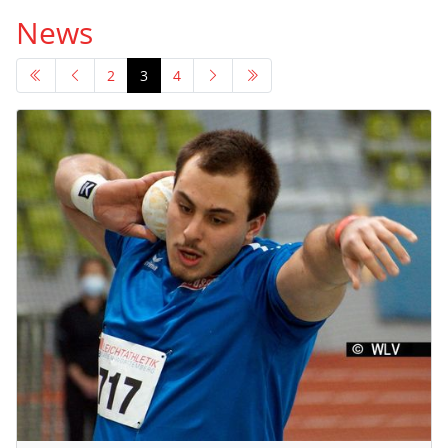
News
2
3
4