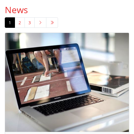
News
1
2
3