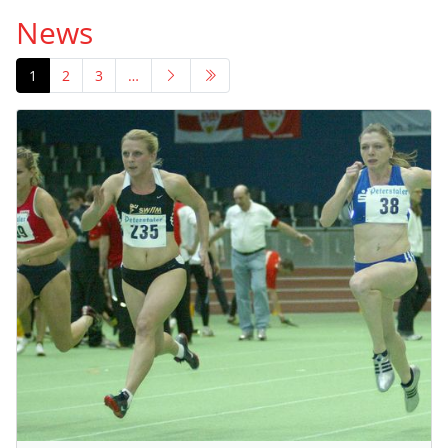
News
1
2
3
…