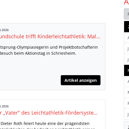
A
5.2026
Grundschule trifft Kinderleichtathletik: Malaika Mihambo begeistert Kinder für die Bewegung
tsprung-Olympiasiegerin und Projektbotschafterin
Besuch beim Aktionstag in Schriesheim.
Artikel anzeigen
5.2026
Der „Vater" des Leichtathletik-Fördersystems im Land wird 85
 Dieter Roth feiert heute eine der prägendsten