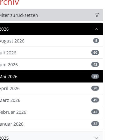
rchiv
Filter zurücksetzen
2026
August 2026
5
Juli 2026
60
Juni 2026
42
Mai 2026
28
April 2026
20
März 2026
49
Februar 2026
42
Januar 2026
32
2025