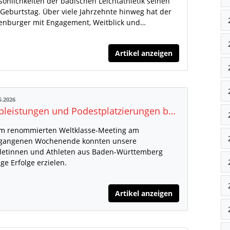
sönlichkeiten der badischen Leichtathletik seinen
 Geburtstag. Über viele Jahrzehnte hinweg hat der
enburger mit Engagement, Weitblick und…
Artikel anzeigen
5.2026
Topleistungen und Podestplatzierungen bei den Halleschen Werfertagen 2026
m renommierten Weltklasse-Meeting am
gangenen Wochenende konnten unsere
letinnen und Athleten aus Baden-Württemberg
ige Erfolge erzielen.
Artikel anzeigen