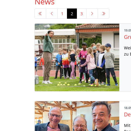
News
1
2
3
19.0
Wei
zu 
18.0
Mit