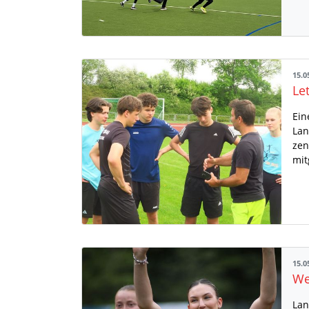
15.0
Ein
Lan
zen
mit
15.0
Lan