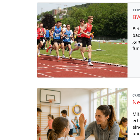
11.0
Bei
bad
gan
für
07.0
Mit
erh
ein
und