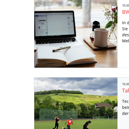
15.0
BW
In 
Sie
des
Mel
15.0
Ta
Tec
bei
der