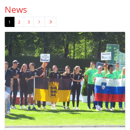
News
1
2
3