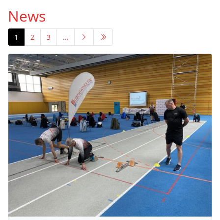
News
1
2
3
…