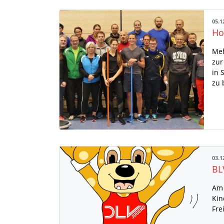
05.1
Ho
Meh
zur
in 
zu 
03.1
BL
Am 
Kin
Fre