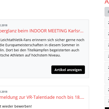
A
2.2018
Silberglanz beim INDOOR MEETING Karlsruhe<br> Kristin Gierisch und Fabian Heinle versprechen große Sprünge</br>
 Leichtathletik-Fans erinnern sich sicher gerne noch
die Europameisterschaften in diesem Sommer in
lin. Dort bei den Titelkämpfen begeisterten auch
tsche Athleten auf höchstem Niveau.
Artikel anzeigen
2.2018
Anmeldung zur VR-Talentiade noch bis 18. Januar 2019
zt wieder bewerben!