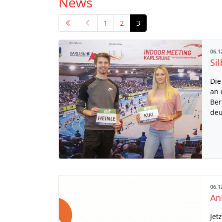
News
1
2
3
06.1
Die
an 
Ber
deu
06.1
Jet