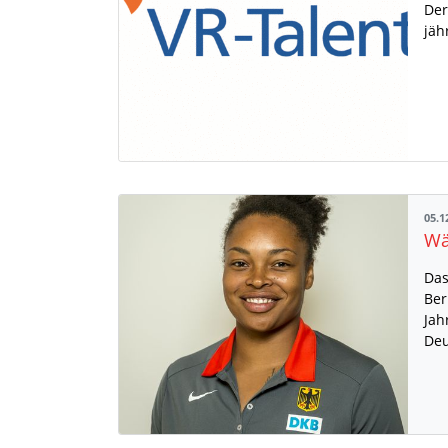
Der
jäh
05.1
Das
Ber
Jah
Deu