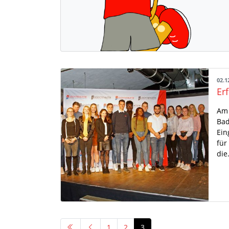
02.1
Am 
Bad
Ein
für
di
1
2
3