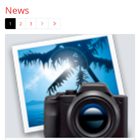
News
1
2
3