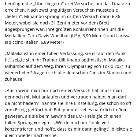
benötigte die „Überfliegerin“ drei Versuche, um das Finale zu
erreichen. Nach zwei ungültigen Versuchen musste sie
„liefern“. Mihambo sprang im dritten Versuch dann 6,86
Meter, wobei sie noch 31 Zentimeter vor dem Brett
abgesprungen war. Ihre größten Konkurrentinnen um die
Medaillen: Tara Davis Woodhall (USA, 6,90 Meter) und Larissa
Iapiccino (Italien, 6,89 Meter)
„Malaika ist in einer tollen Verfassung, sie ist auf den Punkt
fit“, zeigte sich ihr Trainer Ulli Knapp optimistisch. Malaika
Mihambo auf dem Weg, ihren Olympiasieg von Tokio 2021 zu
wiederholen? fragen sich alle deutschen Fans im Stadion und
zuhause.
„Auch wenn man nur noch einen Versuch hat, muss man
dennoch mit Mut anlaufen und Vertrauen haben, man darf
da nicht hadern“, nannte sie ihre Einstellung, die schon so oft
zum Erfolg geführt hat. Entspannter sei es natürlich in Rom
gewesen, als sie beim Gewinn des EM-Titels gleich einen
tollen Sprung vorlegte. „Werde mich im Finale voll
konzentrieren und hoffe, dass es mir dann gelingt“, blickte sie
gleich wieder nach vorne.