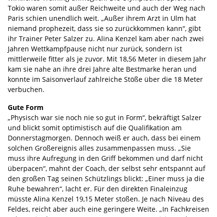
Tokio waren somit außer Reichweite und auch der Weg nach
Paris schien unendlich weit. „Außer ihrem Arzt in Ulm hat
niemand prophezeit, dass sie so zurückkommen kann“, gibt
ihr Trainer Peter Salzer zu. Alina Kenzel kam aber nach zwei
Jahren Wettkampfpause nicht nur zurück, sondern ist
mittlerweile fitter als je zuvor. Mit 18,56 Meter in diesem Jahr
kam sie nahe an ihre drei Jahre alte Bestmarke heran und
konnte im Saisonverlauf zahlreiche Stöße über die 18 Meter
verbuchen.
Gute Form
„Physisch war sie noch nie so gut in Form“, bekräftigt Salzer
und blickt somit optimistisch auf die Qualifikation am
Donnerstagmorgen. Dennoch weiß er auch, dass bei einem
solchen Großereignis alles zusammenpassen muss. „Sie
muss ihre Aufregung in den Griff bekommen und darf nicht
überpacen“, mahnt der Coach, der selbst sehr entspannt auf
den großen Tag seinen Schützlings blickt: „Einer muss ja die
Ruhe bewahren“, lacht er. Für den direkten Finaleinzug
müsste Alina Kenzel 19,15 Meter stoßen. Je nach Niveau des
Feldes, reicht aber auch eine geringere Weite. „In Fachkreisen