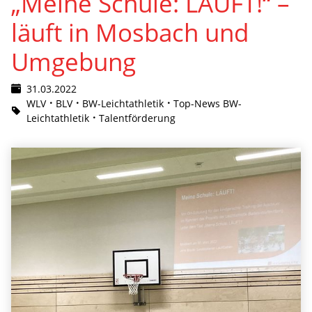
„Meine Schule: LÄUFT!“ –
läuft in Mosbach und
Umgebung
31.03.2022
WLV
BLV
BW-Leichtathletik
Top-News BW-
Leichtathletik
Talentförderung