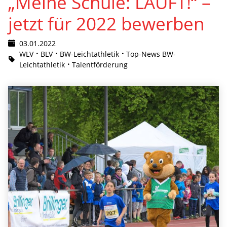
„Meine Schule: LÄUFT!“ –
jetzt für 2022 bewerben
03.01.2022
WLV
BLV
BW-Leichtathletik
Top-News BW-
Leichtathletik
Talentförderung