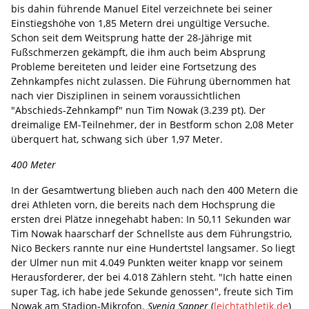
bis dahin führende Manuel Eitel verzeichnete bei seiner
Einstiegshöhe von 1,85 Metern drei ungültige Versuche.
Schon seit dem Weitsprung hatte der 28-Jährige mit
Fußschmerzen gekämpft, die ihm auch beim Absprung
Probleme bereiteten und leider eine Fortsetzung des
Zehnkampfes nicht zulassen. Die Führung übernommen hat
nach vier Disziplinen in seinem voraussichtlichen
"Abschieds-Zehnkampf" nun Tim Nowak (3.239 pt). Der
dreimalige EM-Teilnehmer, der in Bestform schon 2,08 Meter
überquert hat, schwang sich über 1,97 Meter.
400 Meter
In der Gesamtwertung blieben auch nach den 400 Metern die
drei Athleten vorn, die bereits nach dem Hochsprung die
ersten drei Plätze innegehabt haben: In 50,11 Sekunden war
Tim Nowak haarscharf der Schnellste aus dem Führungstrio,
Nico Beckers rannte nur eine Hundertstel langsamer. So liegt
der Ulmer nun mit 4.049 Punkten weiter knapp vor seinem
Herausforderer, der bei 4.018 Zählern steht. "Ich hatte einen
super Tag, ich habe jede Sekunde genossen", freute sich Tim
Nowak am Stadion-Mikrofon.
Svenja Sapper
(
leichtathletik.de
)