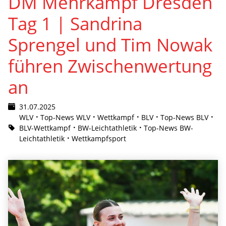
DM Mehrkampf Dresden
Tag 1 | Sandrina
Sprengel und Tim Nowak
führen Zwischenwertung
an
31.07.2025
WLV
Top-News WLV
Wettkampf
BLV
Top-News BLV
BLV-Wettkampf
BW-Leichtathletik
Top-News BW-
Leichtathletik
Wettkampfsport