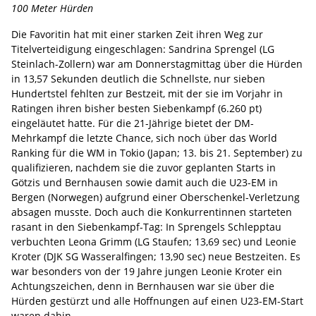
100 Meter Hürden
Die Favoritin hat mit einer starken Zeit ihren Weg zur
Titelverteidigung eingeschlagen: Sandrina Sprengel (LG
Steinlach-Zollern) war am Donnerstagmittag über die Hürden
in 13,57 Sekunden deutlich die Schnellste, nur sieben
Hundertstel fehlten zur Bestzeit, mit der sie im Vorjahr in
Ratingen ihren bisher besten Siebenkampf (6.260 pt)
eingeläutet hatte. Für die 21-Jährige bietet der DM-
Mehrkampf die letzte Chance, sich noch über das World
Ranking für die WM in Tokio (Japan; 13. bis 21. September) zu
qualifizieren, nachdem sie die zuvor geplanten Starts in
Götzis und Bernhausen sowie damit auch die U23-EM in
Bergen (Norwegen) aufgrund einer Oberschenkel-Verletzung
absagen musste. Doch auch die Konkurrentinnen starteten
rasant in den Siebenkampf-Tag: In Sprengels Schlepptau
verbuchten Leona Grimm (LG Staufen; 13,69 sec) und Leonie
Kroter (DJK SG Wasseralfingen; 13,90 sec) neue Bestzeiten. Es
war besonders von der 19 Jahre jungen Leonie Kroter ein
Achtungszeichen, denn in Bernhausen war sie über die
Hürden gestürzt und alle Hoffnungen auf einen U23-EM-Start
waren dahin.