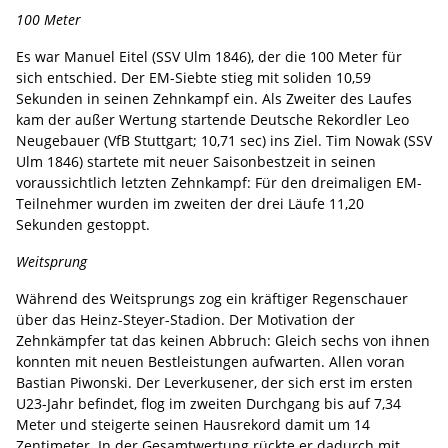
100 Meter
Es war Manuel Eitel (SSV Ulm 1846), der die 100 Meter für
sich entschied. Der EM-Siebte stieg mit soliden 10,59
Sekunden in seinen Zehnkampf ein. Als Zweiter des Laufes
kam der außer Wertung startende Deutsche Rekordler Leo
Neugebauer (VfB Stuttgart; 10,71 sec) ins Ziel. Tim Nowak (SSV
Ulm 1846) startete mit neuer Saisonbestzeit in seinen
voraussichtlich letzten Zehnkampf: Für den dreimaligen EM-
Teilnehmer wurden im zweiten der drei Läufe 11,20
Sekunden gestoppt.
Weitsprung
Während des Weitsprungs zog ein kräftiger Regenschauer
über das Heinz-Steyer-Stadion. Der Motivation der
Zehnkämpfer tat das keinen Abbruch: Gleich sechs von ihnen
konnten mit neuen Bestleistungen aufwarten. Allen voran
Bastian Piwonski. Der Leverkusener, der sich erst im ersten
U23-Jahr befindet, flog im zweiten Durchgang bis auf 7,34
Meter und steigerte seinen Hausrekord damit um 14
Zentimeter. In der Gesamtwertung rückte er dadurch mit