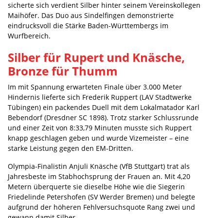
sicherte sich verdient Silber hinter seinem Vereinskollegen
Maihöfer. Das Duo aus Sindelfingen demonstrierte
eindrucksvoll die Stärke Baden-Württembergs im
Wurfbereich.
Silber für Rupert und Knäsche,
Bronze für Thumm
Im mit Spannung erwarteten Finale über 3.000 Meter
Hindernis lieferte sich Frederik Ruppert (LAV Stadtwerke
Tübingen) ein packendes Duell mit dem Lokalmatador Karl
Bebendorf (Dresdner SC 1898). Trotz starker Schlussrunde
und einer Zeit von 8:33,79 Minuten musste sich Ruppert
knapp geschlagen geben und wurde Vizemeister – eine
starke Leistung gegen den EM-Dritten.
Olympia-Finalistin Anjuli Knäsche (VfB Stuttgart) trat als
Jahresbeste im Stabhochsprung der Frauen an. Mit 4,20
Metern überquerte sie dieselbe Höhe wie die Siegerin
Friedelinde Petershofen (SV Werder Bremen) und belegte
aufgrund der höheren Fehlversuchsquote Rang zwei und
gewann damit Silber.