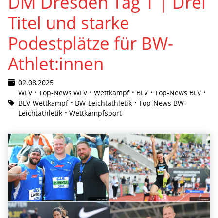
DM Dresden Tag 1 | Drei
Titel und starke
Podestplätze für BW-
Athlet:innen
02.08.2025
WLV
Top-News WLV
Wettkampf
BLV
Top-News BLV
BLV-Wettkampf
BW-Leichtathletik
Top-News BW-
Leichtathletik
Wettkampfsport