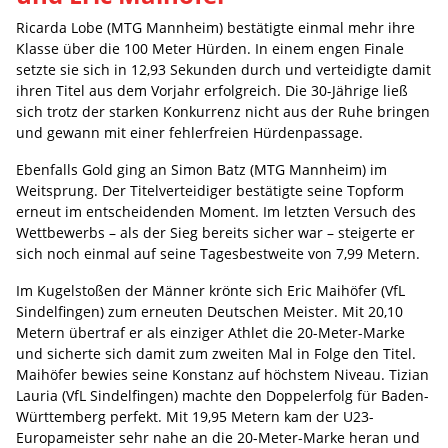
Ricarda Lobe (MTG Mannheim) bestätigte einmal mehr ihre
Klasse über die 100 Meter Hürden. In einem engen Finale
setzte sie sich in 12,93 Sekunden durch und verteidigte damit
ihren Titel aus dem Vorjahr erfolgreich. Die 30-Jährige ließ
sich trotz der starken Konkurrenz nicht aus der Ruhe bringen
und gewann mit einer fehlerfreien Hürdenpassage.
Ebenfalls Gold ging an Simon Batz (MTG Mannheim) im
Weitsprung. Der Titelverteidiger bestätigte seine Topform
erneut im entscheidenden Moment. Im letzten Versuch des
Wettbewerbs – als der Sieg bereits sicher war – steigerte er
sich noch einmal auf seine Tagesbestweite von 7,99 Metern.
Im Kugelstoßen der Männer krönte sich Eric Maihöfer (VfL
Sindelfingen) zum erneuten Deutschen Meister. Mit 20,10
Metern übertraf er als einziger Athlet die 20-Meter-Marke
und sicherte sich damit zum zweiten Mal in Folge den Titel.
Maihöfer bewies seine Konstanz auf höchstem Niveau. Tizian
Lauria (VfL Sindelfingen) machte den Doppelerfolg für Baden-
Württemberg perfekt. Mit 19,95 Metern kam der U23-
Europameister sehr nahe an die 20-Meter-Marke heran und