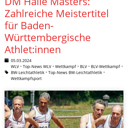
DM Halle Masters:
Zahlreiche Meistertitel
für Baden-
Württembergische
Athlet:innen
05.03.2024
WLV
Top-News WLV
Wettkampf
BLV
BLV-Wettkampf
BW-Leichtathletik
Top-News BW-Leichtathletik
Wettkampfsport