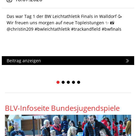
Das war Tag 1 der BW Leichtathletik Finals in Walldorf 🥳
Wir freuen uns morgen auf neue Topleistungen ✨️ 📸
@christin209 #bwleichtathletik #trackandfield #bwfinals
Beitrag anzeigen
1
2
3
4
5
BLV-Infoseite Bundesjugendspiele