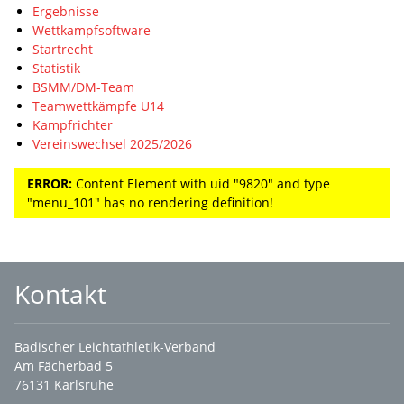
Ergebnisse
Wettkampfsoftware
Startrecht
Statistik
BSMM/DM-Team
Teamwettkämpfe U14
Kampfrichter
Vereinswechsel 2025/2026
ERROR:
Content Element with uid "9820" and type
"menu_101" has no rendering definition!
Kontakt
Badischer Leichtathletik-Verband
Am Fächerbad 5
76131 Karlsruhe