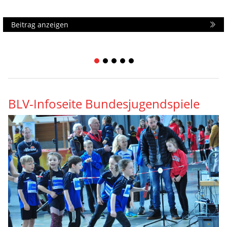
Beitrag anzeigen
1
2
3
4
5
BLV-Infoseite Bundesjugendspiele