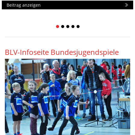
Beitrag anzeigen
1
2
3
4
5
BLV-Infoseite Bundesjugendspiele