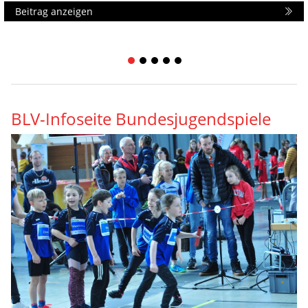
Beitrag anzeigen
1
2
3
4
5
BLV-Infoseite Bundesjugendspiele