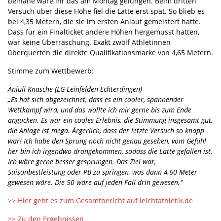
beinahe wäre ihr das am Montag gelungen. Beim dritten
Versuch über diese Höhe fiel die Latte erst spät. So blieb es
bei 4,35 Metern, die sie im ersten Anlauf gemeistert hatte.
Dass für ein Finalticket andere Höhen hergemusst hätten,
war keine Überraschung. Exakt zwölf Athletinnen
überquerten die direkte Qualifikationsmarke von 4,65 Metern.
Stimme zum Wettbewerb:
Anjuli Knäsche (LG Leinfelden-Echterdingen)
„Es hat sich abgezeichnet, dass es ein cooler, spannender
Wettkampf wird, und das wollte ich mir gerne bis zum Ende
angucken. Es war ein cooles Erlebnis, die Stimmung insgesamt gut,
die Anlage ist mega. Ärgerlich, dass der letzte Versuch so knapp
war! Ich habe den Sprung noch nicht genau gesehen, vom Gefühl
her bin ich irgendwo drangekommen, sodass die Latte gefallen ist.
Ich wäre gerne besser gesprungen. Das Ziel war,
Saisonbestleistung oder PB zu springen, was dann 4,60 Meter
gewesen wäre. Die 50 wäre auf jeden Fall drin gewesen.“
>> Hier geht es zum Gesamtbericht auf leichtathletik.de
>> Zu den Ergebnissen