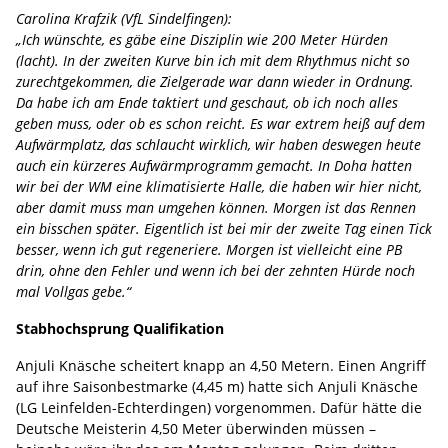
Carolina Krafzik (VfL Sindelfingen):
„Ich wünschte, es gäbe eine Disziplin wie 200 Meter Hürden
(lacht). In der zweiten Kurve bin ich mit dem Rhythmus nicht so
zurechtgekommen, die Zielgerade war dann wieder in Ordnung.
Da habe ich am Ende taktiert und geschaut, ob ich noch alles
geben muss, oder ob es schon reicht. Es war extrem heiß auf dem
Aufwärmplatz, das schlaucht wirklich, wir haben deswegen heute
auch ein kürzeres Aufwärmprogramm gemacht. In Doha hatten
wir bei der WM eine klimatisierte Halle, die haben wir hier nicht,
aber damit muss man umgehen können. Morgen ist das Rennen
ein bisschen später. Eigentlich ist bei mir der zweite Tag einen Tick
besser, wenn ich gut regeneriere. Morgen ist vielleicht eine PB
drin, ohne den Fehler und wenn ich bei der zehnten Hürde noch
mal Vollgas gebe.“
Stabhochsprung Qualifikation
Anjuli Knäsche scheitert knapp an 4,50 Metern. Einen Angriff
auf ihre Saisonbestmarke (4,45 m) hatte sich Anjuli Knäsche
(LG Leinfelden-Echterdingen) vorgenommen. Dafür hätte die
Deutsche Meisterin 4,50 Meter überwinden müssen –