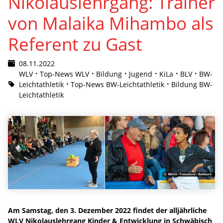
Nikolauslehrgang: Trainer
von Malaika Mihambo als
Referent zu Gast
08.11.2022
WLV
Top-News WLV
Bildung
Jugend
KiLa
BLV
BW-
Leichtathletik
Top-News BW-Leichtathletik
Bildung BW-
Leichtathletik
Am Samstag, den 3. Dezember 2022 findet der alljährliche
WLV Nikolauslehrgang Kinder & Entwicklung in Schwäbisch