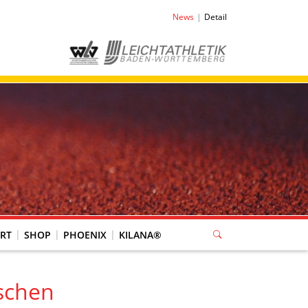
News
Detail
RT
SHOP
PHOENIX
KILANA®
ischen