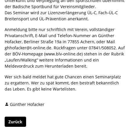
Unterkunft und Verpflegung an den Sportschulen übernimmt
der Badische Sportbund für Vereinsmitglieder.
Das Seminar wird zur Lizenzverlängerung ÜL-C, Fach-ÜL-C
Breitensport und ÜL-Prävention anerkannt.
Anmeldung bitte nur schriftlich mit Verein, vollständiger
Privatanschrift, E-Mail und Telefon-Nummer an Günther
Hofacker, Berliner Straße 19a in 77855 Achern, oder Mail
ghhofacker@t-online.de. Rückfragen unter 07841/508052. Auf
der BÖV-Homepage (www.blv-online.de) stehen in der Rubrik
„Laufen/Walking“ weitere Informationen und ein
Meldevordruck zum Herunterladen bereit.
Wer sich bald meldet hat gute Chancen einen Seminarplatz
zu ergattern. Wer zu spät kommt, den bestraft bekanntlich
das Leben. Es gibt keine Wartelisten.
Günther Hofacker
Zurück