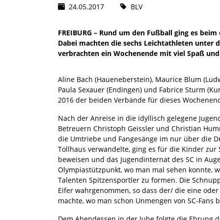
24.05.2017
BLV
FREIBURG – Rund um den Fußball ging es beim 
Dabei machten die sechs Leichtathleten unter 
verbrachten ein Wochenende mit viel Spaß und
Aline Bach (Haueneberstein), Maurice Blum (Ludwi
Paula Sexauer (Endingen) und Fabrice Sturm (Kurp
2016 der beiden Verbände für dieses Wochenende
Nach der Anreise in die idyllisch gelegene Juge
Betreuern Christoph Geissler und Christian Hu
die Umtriebe und Fangesänge im nur über die D
Tollhaus verwandelte, ging es für die Kinder zur
beweisen und das Jugendinternat des SC in Aug
Olympiastützpunkt, wo man mal sehen konnte, 
Talenten Spitzensportler zu formen. Die Schnup
Eifer wahrgenommen, so dass der/ die eine oder
machte, wo man schon Unmengen von SC-Fans b
Dem Abendessen in der Juhe folgte die Ehrung de