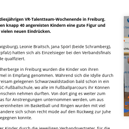
diesjährigen VR-Talentteam-Wochenende in Freiburg.
den knapp 40 angereisten Kindern eine gute Figur und
 vielen neuen Eindrücken.
gsburg), Leonie Braitsch, Jana Spörl (beide Schramberg),
falz) hatten sich als Einzelsieger bei den Verbandsfinals
 qualfiziert.
ndherberge in Freiburg wurden die Kinder von ihren
mmel in Empfang genommen. Während sich die Idylle durch
reisam gelegenen Schwarzwaldstadion bald schon in ein
 SC-Fußballschule, wo alle im Fußballparcours ihr Können
enschein nehmen durften. Von dort ging es weiter zum
was für Anstrengungen unternommen werden, um aus
pereinheiten im Basketball und Ringen wurden mit viel
 andere sich schon recht müde auf den Rückweg zur Juhe
egegnen konnte.
r Kinder durch die jeweiligen Verbandsvertreter, für die