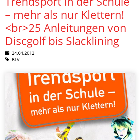
Trendsport in der Schule
– mehr als nur Klettern!
<br>25 Anleitungen von
Discgolf bis Slacklining
24.04.2012
BLV