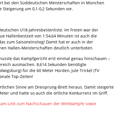
art bei den Süddeutschen Meisterschaften in München
 Steigerung um 0,1-0,2 Sekunden vor.
 Deutschen U18-Jahresbestenliste. Im Freien war der
ue Hallenbestzeit von 1:54,64 Minuten ist auch die
das zum Saisoneinstieg! Damit hat er auch in der
en Hallen-Meisterschaften deutlich unterboten.
musste das Kampfgericht erst einmal genau hinschauen –
ereich ausmachen. 8,614 Sekunden benötigte
wigsburg) für die 60 Meter Hürden, Jule Trickel (TV
onale Top-Zeiten!
tlichen Sinne am Dreisprung-Brett heraus. Damit steigerte
eter und hatte so auch die örtliche Konkurrenz im Griff.
tream-Link zum Nachschauen der Wettkämpfe sowie