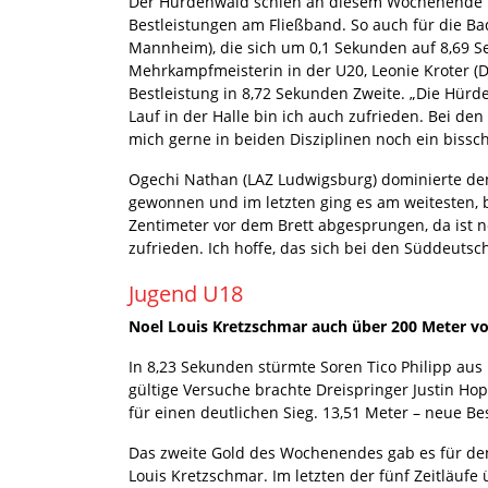
Der Hürdenwald schien an diesem Wochenende be
Bestleistungen am Fließband. So auch für die 
Mannheim), die sich um 0,1 Sekunden auf 8,69 Se
Mehrkampfmeisterin in der U20, Leonie Kroter (D
Bestleistung in 8,72 Sekunden Zweite. „Die Hür
Lauf in der Halle bin ich auch zufrieden. Bei de
mich gerne in beiden Disziplinen noch ein bissch
Ogechi Nathan (LAZ Ludwigsburg) dominierte den
gewonnen und im letzten ging es am weitesten, bi
Zentimeter vor dem Brett abgesprungen, da ist no
zufrieden. Ich hoffe, das sich bei den Süddeutsc
Jugend U18
Noel Louis Kretzschmar auch über 200 Meter v
In 8,23 Sekunden stürmte Soren Tico Philipp au
gültige Versuche brachte Dreispringer Justin Ho
für einen deutlichen Sieg. 13,51 Meter – neue Bes
Das zweite Gold des Wochenendes gab es für de
Louis Kretzschmar. Im letzten der fünf Zeitläuf