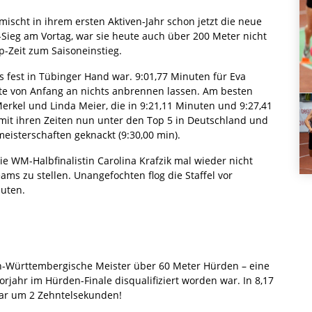
ischt in ihrem ersten Aktiven-Jahr schon jetzt die neue
-Sieg am Vortag, war sie heute auch über 200 Meter nicht
p-Zeit zum Saisoneinstieg.
s fest in Tübinger Hand war. 9:01,77 Minuten für Eva
hatte von Anfang an nichts anbrennen lassen. Am besten
Merkel und Linda Meier, die in 9:21,11 Minuten und 9:27,41
 mit ihren Zeiten nun unter den Top 5 in Deutschland und
eisterschaften geknackt (9:30,00 min).
e WM-Halbfinalistin Carolina Krafzik mal wieder nicht
ms zu stellen. Unangefochten flog die Staffel vor
nuten.
n-Württembergische Meister über 60 Meter Hürden – eine
ahr im Hürden-Finale disqualifiziert worden war. In 8,17
 gar um 2 Zehntelsekunden!