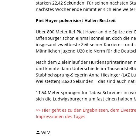
starken 22,42 Sekunden. Für seinen nächsten St
nächstes Wochenende nimmt er sich eine weitere
Piet Hoyer pulverisiert Hallen-Bestzeit
Über 800 Meter lief Piet Hoyer an die Spitze der
Offenburger schon einmal schneller, doch die ne
insgesamt zweitbeste Zeit seiner Karriere – und 
Männlichen Jugend U20 die Norm für die Deutsch
Nach dem Zieleinlauf der Hürdensprinterinnen 
und konnte dann Unterschiede im Tausendstelb
Stabhochsprung-Siegerin Anna Hiesinger (LAZ Lud
Weilstetten) 8,620 Sekunden – das sind auch nati
11,54 Meter sprangen für Tabea Schreiber im wör
sich die Ludwigsburgerin um fast einen halben M
>> Hier geht es zu den Ergebnissen, dem Lives
Impressionen des Tages
WLV