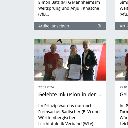
Simon Batz (MTG Mannheim) im
Sim
Weitsprung und Anjuli Knäsche
Wei
(VfB…
(Vf
Artikel anzeigen
Arti
27.01.2024
27.01
Gelebte Inklusion in der Baden-Württembergischen Leichtathletik
Im Prinzip war das nur noch
Im P
Formsache: Badischer (BLV) und
Form
Württembergischer
Wür
Leichtathletik-Verband (WLV)
Leic