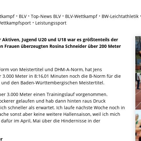
tkampf
BLV
Top-News BLV
BLV-Wettkampf
BW-Leichtathletik
ettkampfsport
Leistungssport
er Aktiven, Jugend U20 und U18 war es größtenteils der
den Frauen überzeugten Rosina Schneider über 200 Meter
Form von Meistertitel und DHM-A-Norm, hat Jens
 3.000 Meter in 8:16,01 Minuten noch die B-Norm für die
– und den Baden-Württembergischen Meistertitel.
über 3.000 Meter einen Trainingslauf vorgenommen.
lockerer gelaufen und hab dann hinten raus Druck
tlich schneller als erwartet. Ich laufe nächste Woche noch in
he sonst aber keine weitere Hallensaison, weil ich mich
dafür im April, Mai über die Hindernisse in der
er