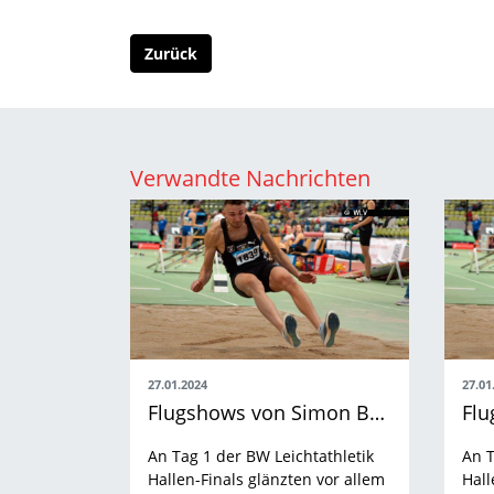
Zurück
Verwandte Nachrichten
27.01.2024
27.01
Flugshows von Simon Batz und Anjuli Knäsche an Tag 1
An Tag 1 der BW Leichtathletik
An T
Hallen-Finals glänzten vor allem
Hall