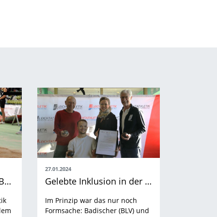
27.01.2024
Flugshows von Simon Batz und Anjuli Knäsche an Tag 1
Gelebte Inklusion in der Baden-Württembergischen Leichtathletik
ik
Im Prinzip war das nur noch
llem
Formsache: Badischer (BLV) und