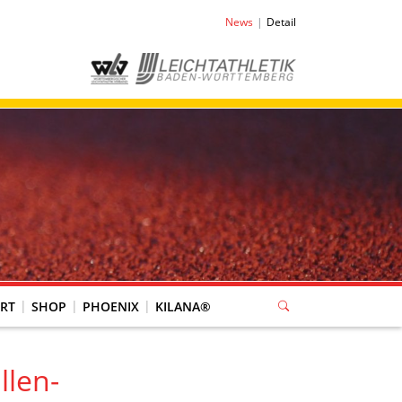
News
Detail
RT
SHOP
PHOENIX
KILANA®
llen-