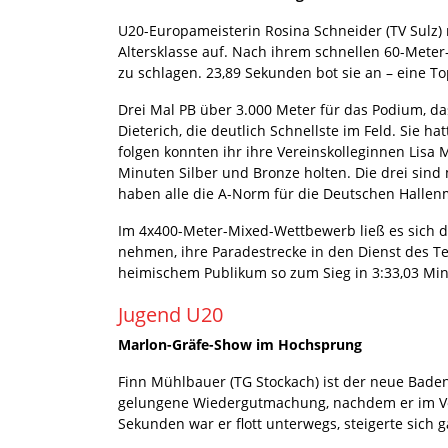
U20-Europameisterin Rosina Schneider (TV Sulz) m
Altersklasse auf. Nach ihrem schnellen 60-Meter
zu schlagen. 23,89 Sekunden bot sie an – eine To
Drei Mal PB über 3.000 Meter für das Podium, da
Dieterich, die deutlich Schnellste im Feld. Sie 
folgen konnten ihr ihre Vereinskolleginnen Lisa 
Minuten Silber und Bronze holten. Die drei sind
haben alle die A-Norm für die Deutschen Hallenm
Im 4x400-Meter-Mixed-Wettbewerb ließ es sich di
nehmen, ihre Paradestrecke in den Dienst des Tea
heimischem Publikum so zum Sieg in 3:33,03 Mi
Jugend U20
Marlon-Gräfe-Show im Hochsprung
Finn Mühlbauer (TG Stockach) ist der neue Bade
gelungene Wiedergutmachung, nachdem er im Vorj
Sekunden war er flott unterwegs, steigerte sich