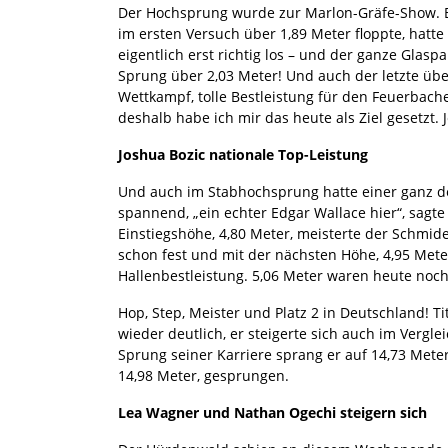
Der Hochsprung wurde zur Marlon-Gräfe-Show. Er s
im ersten Versuch über 1,89 Meter floppte, hatt
eigentlich erst richtig los – und der ganze Glaspa
Sprung über 2,03 Meter! Und auch der letzte übe
Wettkampf, tolle Bestleistung für den Feuerbach
deshalb habe ich mir das heute als Ziel gesetzt. 
Joshua Bozic nationale Top-Leistung
Und auch im Stabhochsprung hatte einer ganz de
spannend, „ein echter Edgar Wallace hier“, sagt
Einstiegshöhe, 4,80 Meter, meisterte der Schmide
schon fest und mit der nächsten Höhe, 4,95 Met
Hallenbestleistung. 5,06 Meter waren heute noch
Hop, Step, Meister und Platz 2 in Deutschland! Tit
wieder deutlich, er steigerte sich auch im Verg
Sprung seiner Karriere sprang er auf 14,73 Mete
14,98 Meter, gesprungen.
Lea Wagner und Nathan Ogechi steigern sich