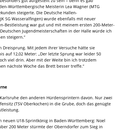
sonders gut aufgestellt zu sein – denn es gab
Baden-Württembergische Meisterin Lea Wagner (MTG
kunden steigerte. Die Deutsche Hallen-
JK SG Wasseralfingen) wurde ebenfalls mit neuer
den-Bestleistung war gut und mit meinem ersten 200-Meter-
n Deutschen Jugendmeisterschaften in der Halle würde ich
en steigern.“
 Dreisprung. Mit jedem ihrer Versuche hätte sie
s auf 12,02 Meter: „Der letzte Sprung war leider 50
ch viel drin. Aber mit der Weite bin ich trotzdem
hen nächste Woche das Brett besser treffe.“
orne
s Karlsruhe den anderen Hürdensprintern davon. Nur zwei
pfensitz (TSV Oberkochen) in die Grube, doch das genügte
tleistung.
n neuen U18-Sprintkönig in Baden-Württemberg: Noel
e über 200 Meter stürmte der Oberndorfer zum Sieg in