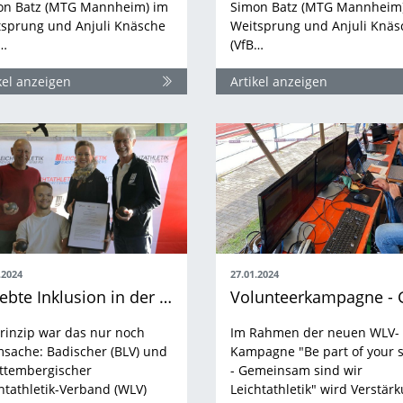
on Batz (MTG Mannheim) im
Simon Batz (MTG Mannheim
tsprung und Anjuli Knäsche
Weitsprung und Anjuli Knäs
B…
(VfB…
kel anzeigen
Artikel anzeigen
.2024
27.01.2024
Gelebte Inklusion in der Baden-Württembergischen Leichtathletik
rinzip war das nur noch
Im Rahmen der neuen WLV-
sache: Badischer (BLV) und
Kampagne "Be part of your 
ttembergischer
- Gemeinsam sind wir
htathletik-Verband (WLV)
Leichtathletik" wird Verstär