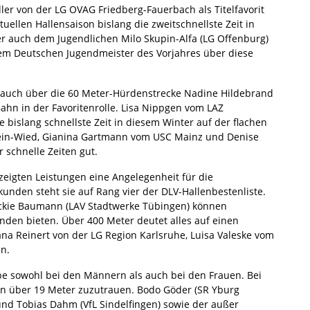
er von der LG OVAG Friedberg-Fauerbach als Titelfavorit
tuellen Hallensaison bislang die zweitschnellste Zeit in
r auch dem Jugendlichen Milo Skupin-Alfa (LG Offenburg)
em Deutschen Jugendmeister des Vorjahres über diese
ls auch über die 60 Meter-Hürdenstrecke Nadine Hildebrand
ahn in der Favoritenrolle. Lisa Nippgen vom LAZ
 bislang schnellste Zeit in diesem Winter auf der flachen
Rhein-Wied, Gianina Gartmann vom USC Mainz und Denise
 schnelle Zeiten gut.
zeigten Leistungen eine Angelegenheit für die
unden steht sie auf Rang vier der DLV-Hallenbestenliste.
ackie Baumann (LAV Stadtwerke Tübingen) können
kunden bieten. Über 400 Meter deutet alles auf einen
ana Reinert von der LG Region Karlsruhe, Luisa Valeske vom
n.
 sowohl bei den Männern als auch bei den Frauen. Bei
en über 19 Meter zuzutrauen. Bodo Göder (SR Yburg
nd Tobias Dahm (VfL Sindelfingen) sowie der außer