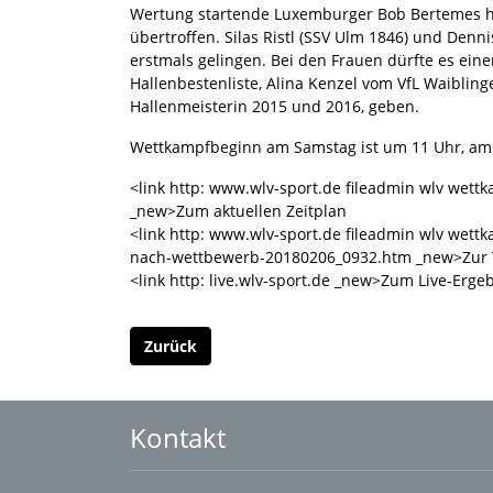
Wertung startende Luxemburger Bob Bertemes ha
übertroffen. Silas Ristl (SSV Ulm 1846) und Denni
erstmals gelingen. Bei den Frauen dürfte es ei
Hallenbestenliste, Alina Kenzel vom VfL Waibling
Hallenmeisterin 2015 und 2016, geben.
Wettkampfbeginn am Samstag ist um 11 Uhr, am So
<link http: www.wlv-sport.de fileadmin wlv wett
_new>Zum aktuellen Zeitplan
<link http: www.wlv-sport.de fileadmin wlv wettk
nach-wettbewerb-20180206_0932.htm _new>Zur T
<link http: live.wlv-sport.de _new>Zum Live-Erge
Zurück
Kontakt