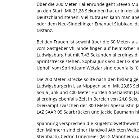
Über die 200 Meter-Hallenrunde geht Steven Müll
an den Start. Mit 21,28 Sekunden hat er in der ak
Deutschland stehen. Viel zutrauen kann man abe
oder dem Neu-Sindelfinger Emanuel Stubican, d
Distanz.
Bei den Frauen ist sowohl über die 60 Meter- a
vom Gastgeber VfL Sindelfingen auf heimischer B
Ludwigsburg hat mit 7,43 Sekunden allerdings die
Sprintstrecke stehen. Sophia Junk von der LG 
Uphoff vom Sprintteam Wetzlar sind ebenfalls für
Die 200 Meter-Strecke sollte nach den bislang ge
Ludwigsburgerin Lisa Nippgen sein. Mit 23,85 Sek
Sonja Junk und 400 Meter Hürden-Spezialistin J
allerdings ebenfalls Zeit in Bereich von 24,0 Se
Dreikampf zwischen der 800 Meter Spezialistin J
LAZ SAAR 05 Saarbrücken und Jackie Baumann hi
Spannung versprechen die Kugelstoßwettbewerbe
den Männern sind einer Handvoll Athleten Weit
Steinbach), Cedric Trinemeier (MTG Mannheim) u