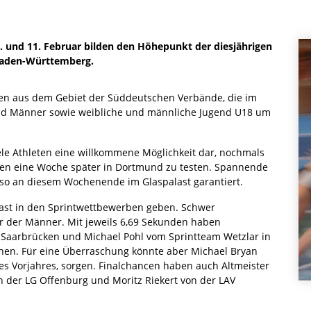
 und 11. Februar bilden den Höhepunkt der diesjährigen
 Baden-Württemberg.
ten aus dem Gebiet der Süddeutschen Verbände, die im
 und Männer sowie weibliche und männliche Jugend U18 um
ele Athleten eine willkommene Möglichkeit dar, nochmals
ten eine Woche später in Dortmund zu testen. Spannende
so an diesem Wochenende im Glaspalast garantiert.
last in den Sprintwettbewerben geben. Schwer
er der Männer. Mit jeweils 6,69 Sekunden haben
aarbrücken und Michael Pohl vom Sprintteam Wetzlar in
ehen. Für eine Überraschung könnte aber Michael Bryan
es Vorjahres, sorgen. Finalchancen haben auch Altmeister
on der LG Offenburg und Moritz Riekert von der LAV