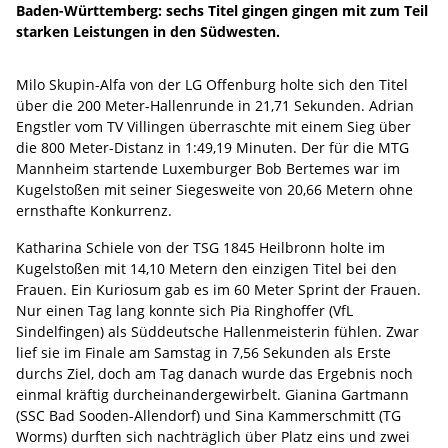
Baden-Württemberg: sechs Titel gingen gingen mit zum Teil
starken Leistungen in den Südwesten.
Milo Skupin-Alfa von der LG Offenburg holte sich den Titel
über die 200 Meter-Hallenrunde in 21,71 Sekunden. Adrian
Engstler vom TV Villingen überraschte mit einem Sieg über
die 800 Meter-Distanz in 1:49,19 Minuten. Der für die MTG
Mannheim startende Luxemburger Bob Bertemes war im
Kugelstoßen mit seiner Siegesweite von 20,66 Metern ohne
ernsthafte Konkurrenz.
Katharina Schiele von der TSG 1845 Heilbronn holte im
Kugelstoßen mit 14,10 Metern den einzigen Titel bei den
Frauen. Ein Kuriosum gab es im 60 Meter Sprint der Frauen.
Nur einen Tag lang konnte sich Pia Ringhoffer (VfL
Sindelfingen) als Süddeutsche Hallenmeisterin fühlen. Zwar
lief sie im Finale am Samstag in 7,56 Sekunden als Erste
durchs Ziel, doch am Tag danach wurde das Ergebnis noch
einmal kräftig durcheinandergewirbelt. Gianina Gartmann
(SSC Bad Sooden-Allendorf) und Sina Kammerschmitt (TG
Worms) durften sich nachträglich über Platz eins und zwei