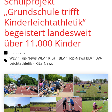
Schulprojekt
„Grundschule trifft
Kinderleichtathletik“
begeistert landesweit
über 11.000 Kinder
06.08.2025
WLV
Top-News WLV
KiLa
BLV
Top-News BLV
BW-
Leichtathletik
KiLa-News