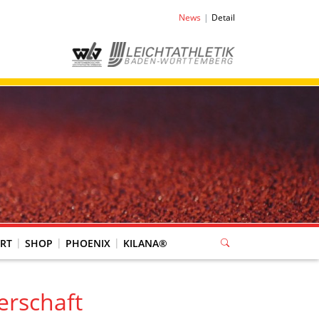
News
Detail
RT
SHOP
PHOENIX
KILANA®
erschaft