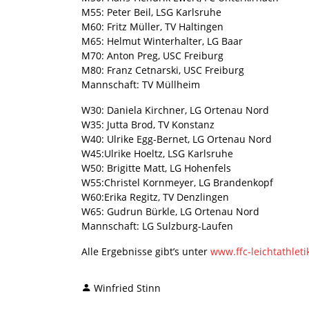
M55: Peter Beil, LSG Karlsruhe
M60: Fritz Müller, TV Haltingen
M65: Helmut Winterhalter, LG Baar
M70: Anton Preg, USC Freiburg
M80: Franz Cetnarski, USC Freiburg
Mannschaft: TV Müllheim
W30: Daniela Kirchner, LG Ortenau Nord
W35: Jutta Brod, TV Konstanz
W40: Ulrike Egg-Bernet, LG Ortenau Nord
W45:Ulrike Hoeltz, LSG Karlsruhe
W50: Brigitte Matt, LG Hohenfels
W55:Christel Kornmeyer, LG Brandenkopf
W60:Erika Regitz, TV Denzlingen
W65: Gudrun Bürkle, LG Ortenau Nord
Mannschaft: LG Sulzburg-Laufen
Alle Ergebnisse gibt’s unter
www.ffc-leichtathleti
Winfried Stinn