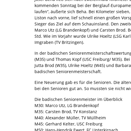
kommenden Sonntag bei der Berglauf-Europameiste
laufen“, äußerte sich Beha. Bei Kilometer sieb
Liston nach vorne, lief schnell einen großen Vor
Sieger das Ziel auf dem Schauinsland. Den zweite
Marco Utz (LG Brandenkopf) und Carsten Brod. Be
Std. Wie im Vorjahr wurde Ulrike Hoeltz (LSG Karl
Imgraben (TV Britzingen).
In der badischen Seniorenmeisterschaftswertung
(M35) und Thomas Kopf (USC Freiburg/ M35). Bei
Jutta Brod (W35), Ulrike Hoeltz (W45) und Barbar
badischen Seniorenmeisterschaft.
Eine Neuerung gab es für die Senioren. Die älte
bei den Senioren gut an. So mussten sie nicht w
Die badischen Seniorenmeister im Überblick
M30: Marco Utz, LG Brandenkopf
M35: Carsten Brod, TV Konstanz
M40: Alexander Müller, TV Müllheim
M45: Gerhard Kelter, USC Freiburg
M50: Hans-Hendrik Ewert, FC Unterkirnach