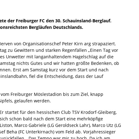
tete der Freiburger FC den 30. Schauinsland-Berglauf.
ionsreichsten Bergläufen Deutschlands.
erven von Organisationschef Peter Kirn arg strapaziert.
ag zu Gewittern und starken Regenfällen „Einen Tag vor
res Unwetter mit langanhaltendem Hagelschlag auf die
Samstag nichts Gutes und wir hatten größte Bedenken, ob
nnen. Erst am Samstag kurz vor dem Start und nach
inslandbahn, fiel die Entscheidung, dass der Lauf
vom Freiburger Möslestadion bis zum Ziel, knapp
pfels, gelaufen werden.
r startet für den hessischen Club TSV Krodorf-Gleiberg,
e sich schon bald nach dem Start eine mehrköpfige
ston, Marco Gabriele (LG Geroldseck Lahr), Marco Utz (LG
sef Beha (FC Unterkirnach) vom Feld ab. Vorjahressieger
 zurückfallen. „Das Tempo war mir zu hoch. Da ich am