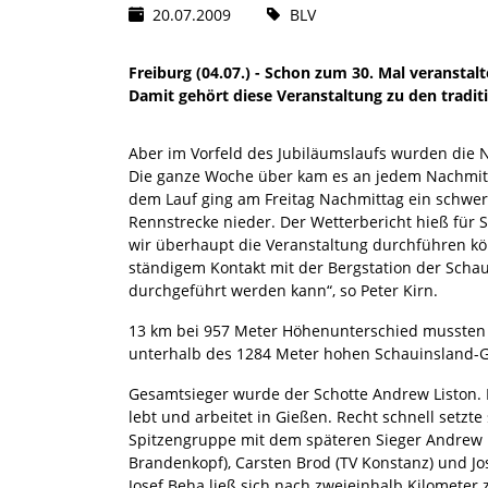
20.07.2009
BLV
Freiburg (04.07.) - Schon zum 30. Mal veranstal
Damit gehört diese Veranstaltung zu den tradit
Aber im Vorfeld des Jubiläumslaufs wurden die N
Die ganze Woche über kam es an jedem Nachmitt
dem Lauf ging am Freitag Nachmittag ein schwe
Rennstrecke nieder. Der Wetterbericht hieß für 
wir überhaupt die Veranstaltung durchführen kö
ständigem Kontakt mit der Bergstation der Schau
durchgeführt werden kann“, so Peter Kirn.
13 km bei 957 Meter Höhenunterschied mussten 
unterhalb des 1284 Meter hohen Schauinsland-Gi
Gesamtsieger wurde der Schotte Andrew Liston. E
lebt und arbeitet in Gießen. Recht schnell setzt
Spitzengruppe mit dem späteren Sieger Andrew Li
Brandenkopf), Carsten Brod (TV Konstanz) und Jo
Josef Beha ließ sich nach zweieinhalb Kilometer