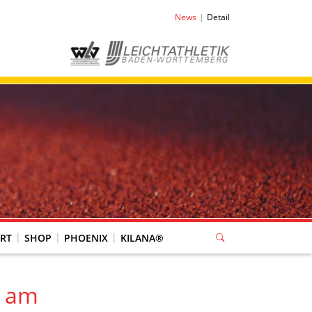
News
Detail
RT
SHOP
PHOENIX
KILANA®
t am