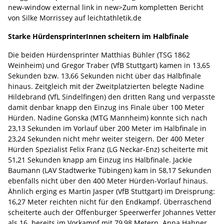
new-window external link in new>Zum kompletten Bericht
von Silke Morrissey auf leichtathletik.de
Starke
HürdensprinterInnen
scheitern im Halbfinale
Die beiden Hürdensprinter Matthias Bühler (TSG 1862
Weinheim) und Gregor Traber (VfB Stuttgart) kamen in 13,65
Sekunden bzw. 13,66 Sekunden nicht über das Halbfinale
hinaus. Zeitgleich mit der Zweitplatzierten belegte Nadine
Hildebrand (VfL Sindelfingen) den dritten Rang und verpasste
damit denbar knapp den Einzug ins Finale über 100 Meter
Hürden. Nadine Gonska (MTG Mannheim) konnte sich nach
23,13 Sekunden im Vorlauf über 200 Meter im Halbfinale in
23,24 Sekunden nicht mehr weiter steigern. Der 400 Meter
Hürden Spezialist Felix Franz (LG Neckar-Enz) scheiterte mit
51,21 Sekunden knapp am Einzug ins Halbfinale. Jackie
Baumann (LAV Stadtwerke Tübingen) kam in 58,17 Sekunden
ebenfalls nicht über den 400 Meter Hürden-Vorlauf hinaus.
Ähnlich erging es Martin Jasper (VfB Stuttgart) im Dreisprung:
16,27 Meter reichten nicht für den Endkampf. Überraschend
scheiterte auch der Offenburger Speerwerfer Johannes Vetter
als 16. bereits im Vorkampf mit 79,98 Metern. Anna Hahner