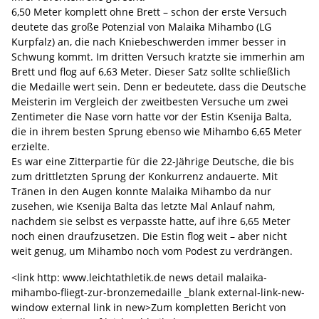
6,50 Meter komplett ohne Brett – schon der erste Versuch
deutete das große Potenzial von Malaika Mihambo (LG
Kurpfalz) an, die nach Kniebeschwerden immer besser in
Schwung kommt. Im dritten Versuch kratzte sie immerhin am
Brett und flog auf 6,63 Meter. Dieser Satz sollte schließlich
die Medaille wert sein. Denn er bedeutete, dass die Deutsche
Meisterin im Vergleich der zweitbesten Versuche um zwei
Zentimeter die Nase vorn hatte vor der Estin Ksenija Balta,
die in ihrem besten Sprung ebenso wie Mihambo 6,65 Meter
erzielte.
Es war eine Zitterpartie für die 22-Jährige Deutsche, die bis
zum drittletzten Sprung der Konkurrenz andauerte. Mit
Tränen in den Augen konnte Malaika Mihambo da nur
zusehen, wie Ksenija Balta das letzte Mal Anlauf nahm,
nachdem sie selbst es verpasste hatte, auf ihre 6,65 Meter
noch einen draufzusetzen. Die Estin flog weit – aber nicht
weit genug, um Mihambo noch vom Podest zu verdrängen.
<link http: www.leichtathletik.de news detail malaika-
mihambo-fliegt-zur-bronzemedaille _blank external-link-new-
window external link in new>Zum kompletten Bericht von