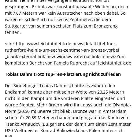
Fabian Heinle in der Vergangenheit auch schon oft
gesprungen. Er bot zwar konstant passable Weiten an, doch
mit 7,87 Metern war kein Ausrutscher nach oben dabei. So
waren es schließlich nur sechs Zentimeter, die dem
Stuttgarter von seinem sechsten Platz zum Bronzerang
fehlten.
<link http: www.leichtathletik.de news detail titel-fuer-
rutherford-heinle-um-sechs-zentimer-an-bronze-vorbei
_blank external-link-new-window external link in new>Zum
kompletten Bericht von Pamela Ruprecht auf leichtathletik.de
Tobias Dahm trotz Top-Ten-Platzierung nicht zufrieden
Der Sindelfinger Tobias Dahm schaffte es zwar in den
Endkampf, konnte aber mit seiner Weite von 20,25 Metern
nicht in den Kampf um die vorderen Plätze eingreifen und
wurde Siebter. Mehr ärgern wird ihn, dass auch die Olympia-
Norm (20,50 m) unerreicht blieb. Bronze war in Amsterdam
schon für 20,59 Meter zu haben und ging auf das Konto von
Tsanko Arnaudov (Bulgarien), der damit um einen Zentimeter
U20-Weltmeister Konrad Bukowiecki aus Polen hinter sich
ließ.