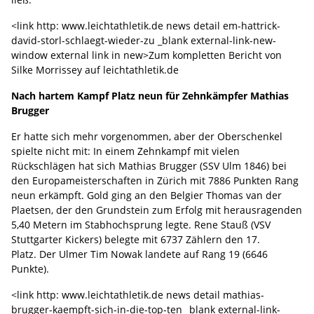
<link http: www.leichtathletik.de news detail em-hattrick-
david-storl-schlaegt-wieder-zu _blank external-link-new-
window external link in new>Zum kompletten Bericht von
Silke Morrissey auf leichtathletik.de
Nach hartem Kampf Platz neun für Zehnkämpfer Mathias
Brugger
Er hatte sich mehr vorgenommen, aber der Oberschenkel
spielte nicht mit: In einem Zehnkampf mit vielen
Rückschlägen hat sich Mathias Brugger (SSV Ulm 1846) bei
den Europameisterschaften in Zürich mit 7886 Punkten Rang
neun erkämpft. Gold ging an den Belgier Thomas van der
Plaetsen, der den Grundstein zum Erfolg mit herausragenden
5,40 Metern im Stabhochsprung legte. Rene Stauß (VSV
Stuttgarter Kickers) belegte mit 6737 Zählern den 17.
Platz. Der Ulmer Tim Nowak landete auf Rang 19 (6646
Punkte).
<link http: www.leichtathletik.de news detail mathias-
brugger-kaempft-sich-in-die-top-ten _blank external-link-