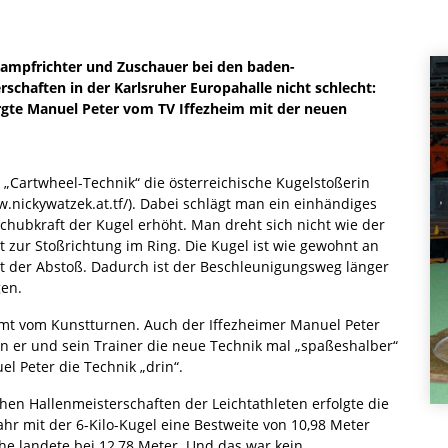
Kampfrichter und Zuschauer bei den baden-
schaften in der Karlsruher Europahalle nicht schlecht:
gte Manuel Peter vom TV Iffezheim mit der neuen
 „Cartwheel-Technik“ die österreichische Kugelstoßerin
.nickywatzek.at.tf/). Dabei schlägt man ein einhändiges
hubkraft der Kugel erhöht. Man dreht sich nicht wie der
t zur Stoßrichtung im Ring. Die Kugel ist wie gewohnt an
 der Abstoß. Dadurch ist der Beschleunigungsweg länger
gen.
ommt vom Kunstturnen. Auch der Iffezheimer Manuel Peter
 er und sein Trainer die neue Technik mal „spaßeshalber“
l Peter die Technik „drin“.
hen Hallenmeisterschaften der Leichtathleten erfolgte die
ahr mit der 6-Kilo-Kugel eine Bestweite von 10,98 Meter
uhe landete bei 12,78 Meter. Und das war kein