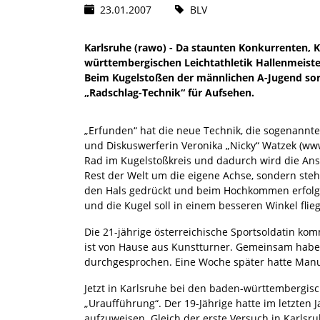
23.01.2007
BLV
Karlsruhe (rawo) - Da staunten Konkurrenten, 
württembergischen Leichtathletik Hallenmeister
Beim Kugelstoßen der männlichen A-Jugend sor
„Radschlag-Technik“ für Aufsehen.
„Erfunden“ hat die neue Technik, die sogenannte
und Diskuswerferin Veronika „Nicky“ Watzek (www
Rad im Kugelstoßkreis und dadurch wird die Ansc
Rest der Welt um die eigene Achse, sondern steh
den Hals gedrückt und beim Hochkommen erfolgt
und die Kugel soll in einem besseren Winkel flie
Die 21-jährige österreichische Sportsoldatin k
ist von Hause aus Kunstturner. Gemeinsam haben
durchgesprochen. Eine Woche später hatte Manue
Jetzt in Karlsruhe bei den baden-württembergisc
„Uraufführung“. Der 19-Jährige hatte im letzten J
aufzuweisen. Gleich der erste Versuch in Karlsr