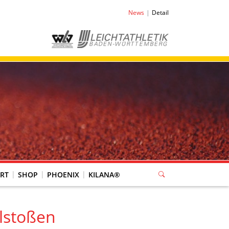
News
Detail
RT
SHOP
PHOENIX
KILANA®
lstoßen