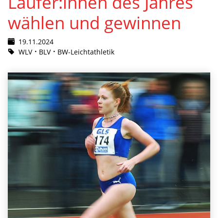
Läufer:innen des Jahres
wählen und gewinnen
19.11.2024
WLV
BLV
BW-Leichtathletik