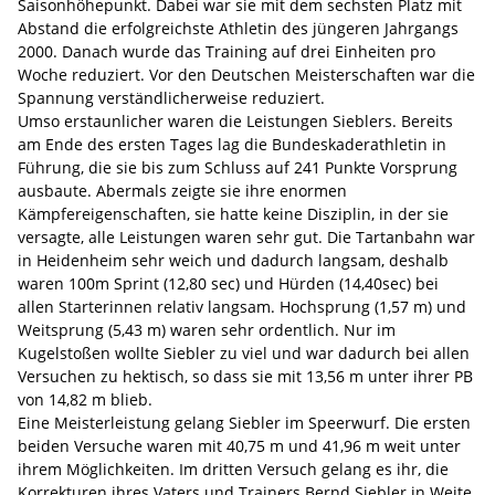
Saisonhöhepunkt. Dabei war sie mit dem sechsten Platz mit
Abstand die erfolgreichste Athletin des jüngeren Jahrgangs
2000. Danach wurde das Training auf drei Einheiten pro
Woche reduziert. Vor den Deutschen Meisterschaften war die
Spannung verständlicherweise reduziert.
Umso erstaunlicher waren die Leistungen Sieblers. Bereits
am Ende des ersten Tages lag die Bundeskaderathletin in
Führung, die sie bis zum Schluss auf 241 Punkte Vorsprung
ausbaute. Abermals zeigte sie ihre enormen
Kämpfereigenschaften, sie hatte keine Disziplin, in der sie
versagte, alle Leistungen waren sehr gut. Die Tartanbahn war
in Heidenheim sehr weich und dadurch langsam, deshalb
waren 100m Sprint (12,80 sec) und Hürden (14,40sec) bei
allen Starterinnen relativ langsam. Hochsprung (1,57 m) und
Weitsprung (5,43 m) waren sehr ordentlich. Nur im
Kugelstoßen wollte Siebler zu viel und war dadurch bei allen
Versuchen zu hektisch, so dass sie mit 13,56 m unter ihrer PB
von 14,82 m blieb.
Eine Meisterleistung gelang Siebler im Speerwurf. Die ersten
beiden Versuche waren mit 40,75 m und 41,96 m weit unter
ihrem Möglichkeiten. Im dritten Versuch gelang es ihr, die
Korrekturen ihres Vaters und Trainers Bernd Siebler in Weite